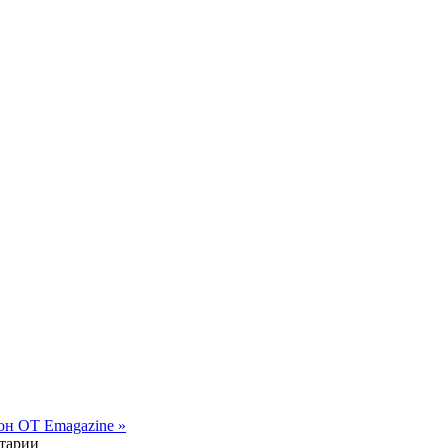
н OT Emagazine »
нтарии