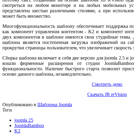
смотреться на любом мониторе и на любых мобильных уст
представлена шестью различными стилями, а при использо
может быть множество.
Многофункциональность шаблону обеспечивает поддержка по
как компонент управления контентом - K2 и компонент интер
двух компонентов в шаблоне имеются свои студийные темы.
шаблона является постепенная загрузка изображений на са
прокрутки страницы пользователем, что увеличивает скорость 
Сборка шаблона включает в себя две версии для joomla 2.5 и jo
вошли фирменные расширения от студии JoomlaBamboo
функциональности. Наличие быстрого старта позволит присту
основе данного шаблона, незамедлительно.
Смотреть демо
Скачать JB reVision
Опубликовано в
Шаблоны Joomla
Теги
joomla 25
JoomlaBamboo
K2