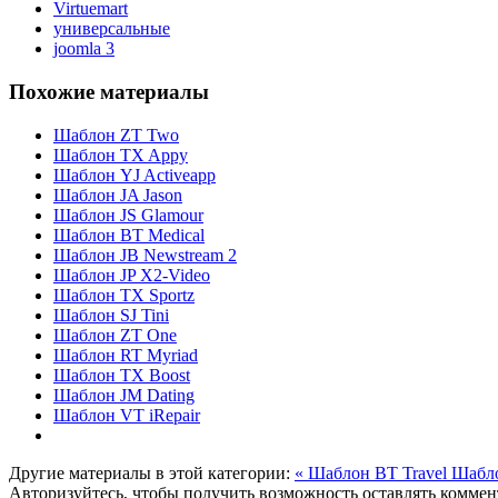
Virtuemart
универсальные
joomla 3
Похожие материалы
Шаблон ZT Two
Шаблон TX Appy
Шаблон YJ Activeapp
Шаблон JA Jason
Шаблон JS Glamour
Шаблон BT Medical
Шаблон JB Newstream 2
Шаблон JP X2-Video
Шаблон TX Sportz
Шаблон SJ Tini
Шаблон ZT One
Шаблон RT Myriad
Шаблон TX Boost
Шаблон JM Dating
Шаблон VT iRepair
Другие материалы в этой категории:
« Шаблон BT Travel
Шабло
Авторизуйтесь, чтобы получить возможность оставлять комме