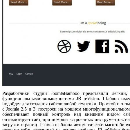
Разработчики студии JoomlaBamboo представили легки
функциональными возможностями JB reVision. Шаблон имее
подойдет для создания сайтов любой тематики. Простой и от
с Joomla 2.5 и 3, построен на мощном многофункционально
обеспечивает полный контроль над внешним видом сай
оптимизирует сайт, при помощи встроенных инструментов, на
загрузки страниц. Размер шаблона автоматически масштабируе
поэтому сайт, созданный на основе шаблона JB reVision буд