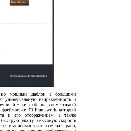
й, но мощный шаблон с большими
т универсальную направленность и
зывчивый макет шаблона, совместимый
м фреймворке T3 Framework, который
та и его отображением, а также
 быструю работу и высокую скорость
тся взависимости от размера экрана,
ет одинаково хорошо отображаться и