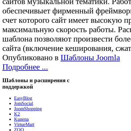
сайтов музыкальной тематики. Рабо
обеспечивыет фирменный фреймворк
счет которого сайт имеет высокую п
максимальную скорость работы. Ра
шаблона позволяют произвести боле
сайта (включение кеширования, сж
Опубликовано в
Шаблоны Joomla
Подробнее ...
Шаблоны и расширения с
поддержкой
EasyBlog
JomSocial
JoomShopping
K2
Kunena
VirtueMart
ZOO