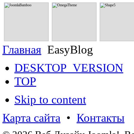
JoomlaBamboo
OmegaTheme
Shape5
Шаблоны и расширения от
Шаблоны и расширения от
Шаблоны и расширен
дизайнерской студии
дизайнерской студии
дизайнерской сту
JoomlaBamboo
OmegaTheme
Shape5
СМОТРЕТЬ
СМОТРЕТЬ
СМОТРЕТЬ
Главная
EasyBlog
DESKTOP_VERSION
TOP
Skip to content
Карта сайта
•
Контакты