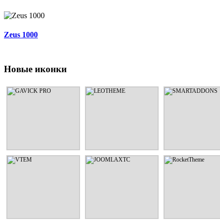
Zeus 1000
Новые иконки
GAVICK PRO
LEOTHEME
SMARTADDON
Шаблоны и расширения от
Шаблоны и расширения от
Шаблоны и расширен
дизайнерской студии
дизайнерской студии
дизайнерской сту
GavickPro
LeoTheme
SmartAddons
СМОТРЕТЬ
СМОТРЕТЬ
СМОТРЕТЬ
VTEM
JOOMLAXTC
RocketThem
Шаблоны и расширения от
Шаблоны и расширения от
Шаблоны и расширен
дизайнерской студии Vtem
дизайнерской студии
дизайнерской сту
JoomlaXTC
RocketTheme
СМОТРЕТЬ
СМОТРЕТЬ
СМОТРЕТЬ