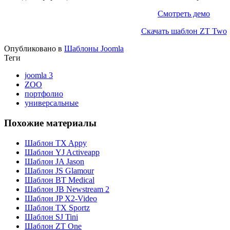
Смотреть демо
Скачать шаблон ZT Two
Опубликовано в
Шаблоны Joomla
Теги
joomla 3
ZOO
портфолио
универсальные
Похожие материалы
Шаблон TX Appy
Шаблон YJ Activeapp
Шаблон JA Jason
Шаблон JS Glamour
Шаблон BT Medical
Шаблон JB Newstream 2
Шаблон JP X2-Video
Шаблон TX Sportz
Шаблон SJ Tini
Шаблон ZT One