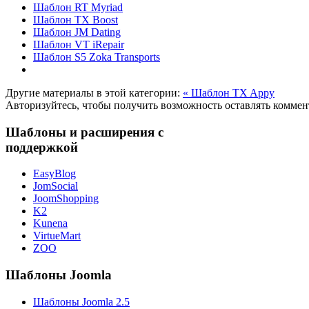
Шаблон RT Myriad
Шаблон TX Boost
Шаблон JM Dating
Шаблон VT iRepair
Шаблон S5 Zoka Transports
Другие материалы в этой категории:
« Шаблон TX Appy
Авторизуйтесь, чтобы получить возможность оставлять комме
Шаблоны и расширения с
поддержкой
EasyBlog
JomSocial
JoomShopping
K2
Kunena
VirtueMart
ZOO
Шаблоны Joomla
Шаблоны Joomla 2.5