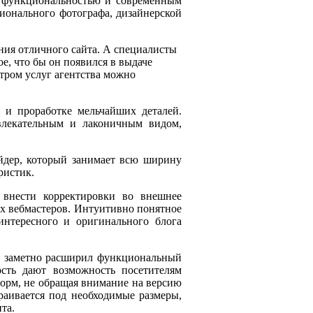
ой функциональностью и современным
ионального фотографа, дизайнерской
ния отличного сайта. А специалисты
е, что бы он появился в выдаче
ктром услуг агентства можно
 и проработке мельчайших деталей.
влекательным и лаконичным видом,
йдер, который занимает всю ширину
ристик.
 внести корректировки во внешнее
х вебмастеров. Интуитивно понятное
интересного и оригинального блога
й заметно расширил функциональный
сть дают возможность посетителям
форм, не обращая внимание на версию
раивается под необходимые размеры,
та.