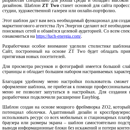
разработан специально для joomla среды и обладает высок
дизайном. Шаблон
ZT Two
станет основой для сайта професс
студии, художественной галереи или онлайн-портфолио.
Этот шаблон даст вам весь необходимый функционал для созда
маркетингового агентства Луч Энергия сделают всё необходимо
поисковых сетей и обзавёлся целевой аудиторией. Со всем спе
ознакомиться на
https://luch-energia.com/
.
Разработчики особое внимание уделили стилистике шаблона
Сайт, построенный на основе ZT Two будет обладать при
притягивая новых посетителей.
Для просмотра рисунков и фотографий имеется большой сла
страницы и обладает большим набором настраиваемых характе
Благодаря удобному меню настройки пользователь сможет
оформление шаблона, не прибегая к помощи профессиональны
меню не позволит запутаться в настройках. Для создания 
разработчики подключили расширение Easyblog.
Шаблон создан на основе мощного фреймворка ZO2, которы
потенциал оболочки. Адаптивный дизайн и кроссбраузерно
использовать ресурс со всех мобильных и стационарных плат
браузера или размеры экрана – шаблон самостоятельно подст
выводя информационные блоки без искажений и потери контен