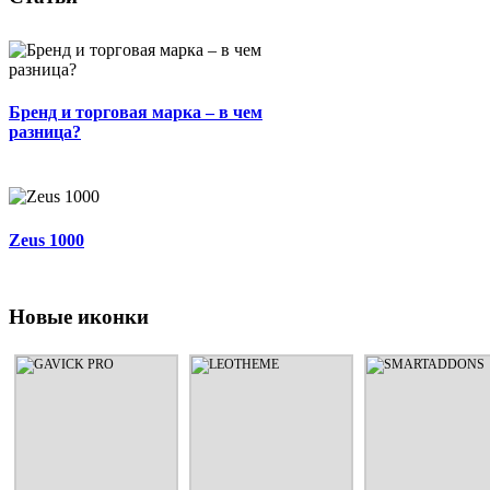
Бренд и торговая марка – в чем
разница?
Zeus 1000
Новые иконки
GAVICK PRO
LEOTHEME
SMARTADDON
Шаблоны и расширения от
Шаблоны и расширения от
Шаблоны и расширен
дизайнерской студии
дизайнерской студии
дизайнерской сту
GavickPro
LeoTheme
SmartAddons
СМОТРЕТЬ
СМОТРЕТЬ
СМОТРЕТЬ